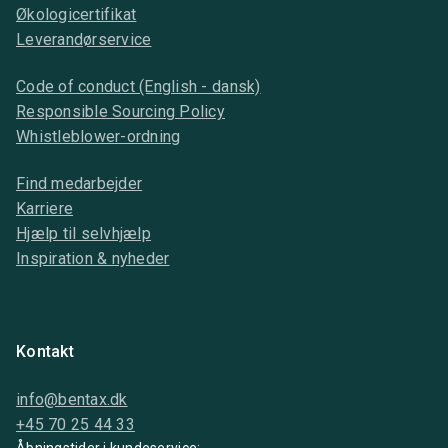
Økologicertifikat
Leverandørservice
Code of conduct (English - dansk)
Responsible Sourcing Policy
Whistleblower-ordning
Find medarbejder
Karriere
Hjælp til selvhjælp
Inspiration & nyheder
Kontakt
info@bentax.dk
+45 70 25 44 33
Åbningstider i kundeservice: