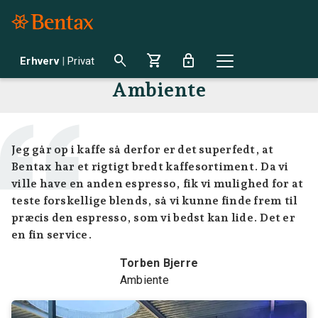
search
shopping_cart
lock
Erhverv
|
Privat
Ambiente
Jeg går op i kaffe så derfor er det superfedt, at
Bentax har et rigtigt bredt kaffesortiment. Da vi
ville have en anden espresso, fik vi mulighed for at
teste forskellige blends, så vi kunne finde frem til
præcis den espresso, som vi bedst kan lide. Det er
en fin service.
Torben Bjerre
Ambiente