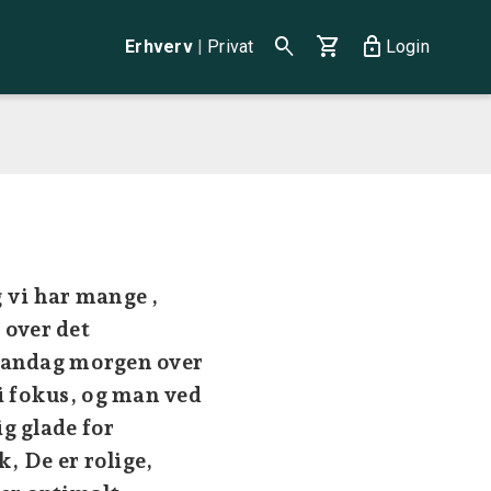
search
shopping_cart
lock
Erhverv
|
Privat
Login
g vi har mange ,
 over det
n mandag morgen over
i fokus, og man ved
g glade for
, De er rolige,