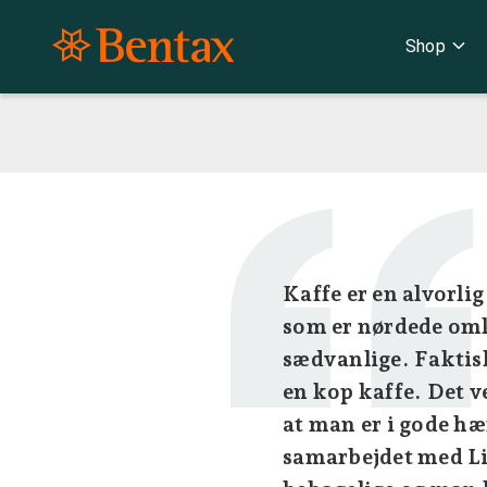
expand_more
Shop
Kaffe er en alvorli
som er nørdede omkr
sædvanlige. Faktisk
en kop kaffe. Det v
at man er i gode hæ
samarbejdet med Liz