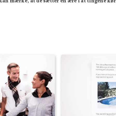
an mærke, at de sætter en ære i at tingene kør