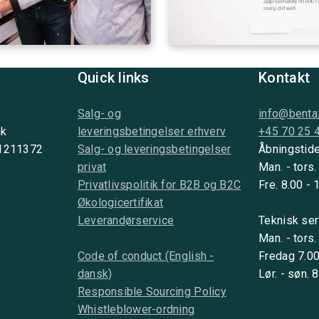
Quick links
Kontakt
Salg- og
info@benta
nk
leveringsbetingelser erhverv
+45 70 25 
 1211372
Salg- og leveringsbetingelser
Åbningstide
privat
Man. - tors.
Privatlivspolitik for B2B og B2C
Fre. 8.00 - 
Økologicertifikat
Leverandørservice
Teknisk ser
Man. - tors.
Code of conduct (English -
Fredag 7.00
dansk)
Lør. - søn. 
Responsible Sourcing Policy
Whistleblower-ordning