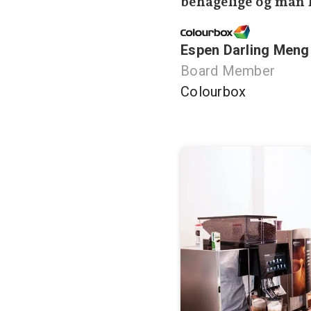
behagelige og man k
Espen Darling Meng
Board Member
Colourbox