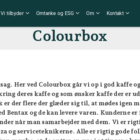
expand_more
expand_more
expand_more
expand_more
Vi tilbyder
Omtanke og ESG
Om
Kontakt
Colourbox
g sag. Her ved Colourbox går vi op i god kaffe o
ing deres kaffe og som ønsker kaffe der er ud
 er der flere der glæder sig til, at mødes ige
ed Bentax og de kan levere varen. Kunderne er 
nder når man samarbejder med dem. Vi er rigti
a og serviceteknikerne. Alle er rigtig gode folk