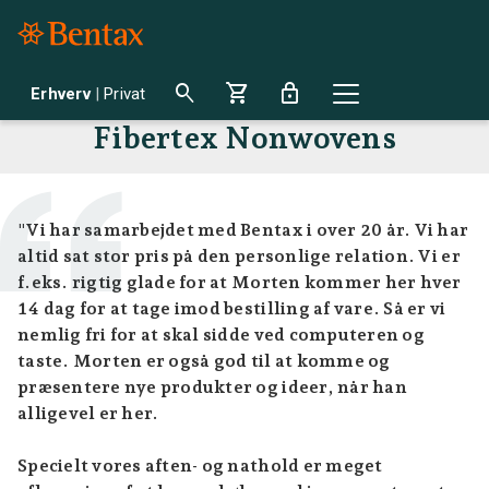
search
shopping_cart
lock
Erhverv
|
Privat
Fibertex Nonwovens
"Vi har samarbejdet med Bentax i over 20 år. Vi har
altid sat stor pris på den personlige relation. Vi er
f.eks. rigtig glade for at Morten kommer her hver
14 dag for at tage imod bestilling af vare. Så er vi
nemlig fri for at skal sidde ved computeren og
taste. Morten er også god til at komme og
præsentere nye produkter og ideer, når han
alligevel er her.
Specielt vores aften- og nathold er meget