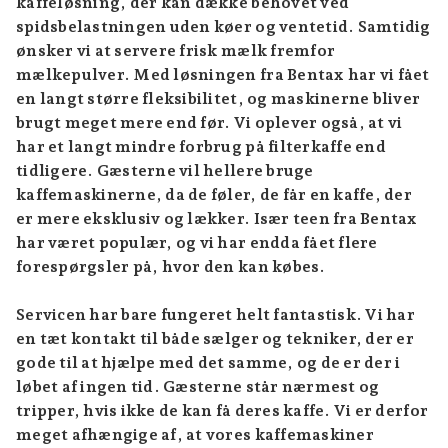
kaffeløsning, der kan dække behovet ved
spidsbelastningen uden køer og ventetid. Samtidig
ønsker vi at servere frisk mælk fremfor
mælkepulver. Med løsningen fra Bentax har vi fået
en langt større fleksibilitet, og maskinerne bliver
brugt meget mere end før. Vi oplever også, at vi
har et langt mindre forbrug på filterkaffe end
tidligere. Gæsterne vil hellere bruge
kaffemaskinerne, da de føler, de får en kaffe, der
er mere eksklusiv og lækker. Især teen fra Bentax
har været populær, og vi har endda fået flere
forespørgsler på, hvor den kan købes.
Servicen har bare fungeret helt fantastisk. Vi har
en tæt kontakt til både sælger og tekniker, der er
gode til at hjælpe med det samme, og de er der i
løbet af ingen tid. Gæsterne står nærmest og
tripper, hvis ikke de kan få deres kaffe. Vi er derfor
meget afhængige af, at vores kaffemaskiner