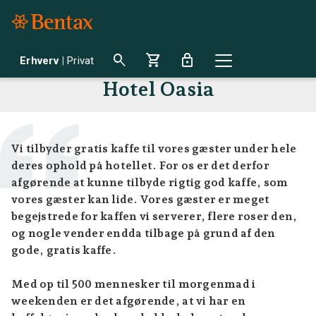
search
shopping_cart
lock
Erhverv
|
Privat
Hotel Oasia
Vi tilbyder gratis kaffe til vores gæster under hele
deres ophold på hotellet. For os er det derfor
afgørende at kunne tilbyde rigtig god kaffe, som
vores gæster kan lide. Vores gæster er meget
begejstrede for kaffen vi serverer, flere roser den,
og nogle vender endda tilbage på grund af den
gode, gratis kaffe.
Med op til 500 mennesker til morgenmad i
weekenden er det afgørende, at vi har en