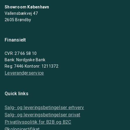
Showroom København
Vallensbækvej 47
2605 Brøndby
Finansielt
CVR: 27 66 58 10
Bank: Nordjyske Bank
Reg: 7446 Kontonr: 1211372
Leverandørservice
Quick links
Salg- og leveringsbetingelser erhverv
Salg- og leveringsbetingelser privat
Privatlivspolitik for B2B og B2C
Økologicertifikat