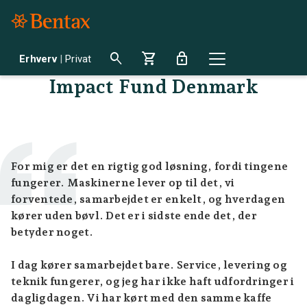
search
shopping_cart
lock
Erhverv
|
Privat
Impact Fund Denmark
For mig er det en rigtig god løsning, fordi tingene
fungerer. Maskinerne lever op til det, vi
forventede, samarbejdet er enkelt, og hverdagen
kører uden bøvl. Det er i sidste ende det, der
betyder noget.
I dag kører samarbejdet bare. Service, levering og
teknik fungerer, og jeg har ikke haft udfordringer i
dagligdagen. Vi har kørt med den samme kaffe