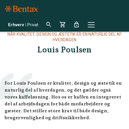
search
shopping_cart
lock
Erhverv
|
Privat
NÅR KVALITET, DESIGN OG ÆSTETIK ER EN NATURLIG DEL AF
HVERDAGEN
Louis Poulsen
For Louis Poulsen er kvalitet, design og æstetik en
naturlig del af hverdagen, og det gælder også
vores kaffeløsning. Hos os er kaffen en integreret
del af arbejdsdagen for både medarbejdere og
gæster. Det stiller store krav til både design,
brugervenlighed og driftssikkerhed.