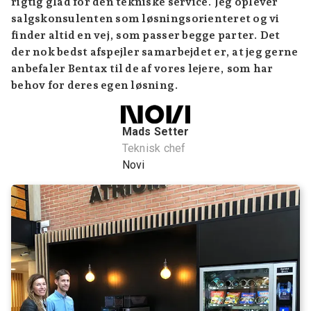
rigtig glad for den tekniske service. Jeg oplever
salgskonsulenten som løsningsorienteret og vi
finder altid en vej, som passer begge parter. Det
der nok bedst afspejler samarbejdet er, at jeg gerne
anbefaler Bentax til de af vores lejere, som har
behov for deres egen løsning.
Mads Setter
Teknisk chef
Novi