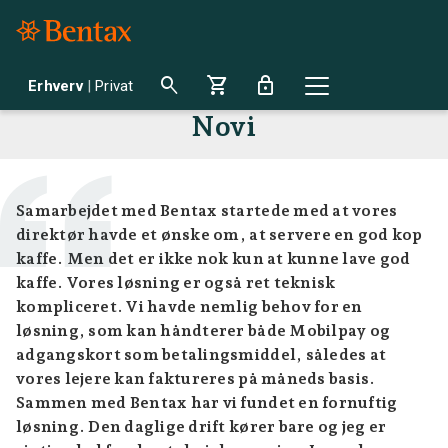
search
shopping_cart
lock
Erhverv
|
Privat
Novi
Samarbejdet med Bentax startede med at vores
direktør havde et ønske om, at servere en god kop
kaffe. Men det er ikke nok kun at kunne lave god
kaffe. Vores løsning er også ret teknisk
kompliceret. Vi havde nemlig behov for en
løsning, som kan håndterer både Mobilpay og
adgangskort som betalingsmiddel, således at
vores lejere kan faktureres på måneds basis.
Sammen med Bentax har vi fundet en fornuftig
løsning. Den daglige drift kører bare og jeg er