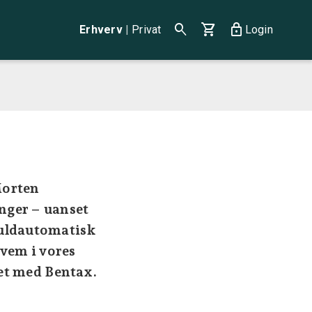
search
shopping_cart
lock
Erhverv
|
Privat
Login
Morten
nger – uanset
fuldautomatisk
hvem i vores
det med Bentax.