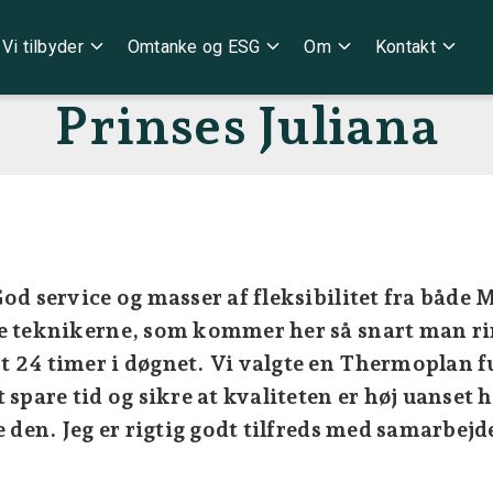
expand_more
expand_more
expand_more
expand_more
Vi tilbyder
Omtanke og ESG
Om
Kontakt
Prinses Juliana
od service og masser af fleksibilitet fra både 
e teknikerne, som kommer her så snart man ri
 24 timer i døgnet. Vi valgte en Thermoplan 
 spare tid og sikre at kvaliteten er høj uanset 
e den. Jeg er rigtig godt tilfreds med samarbej