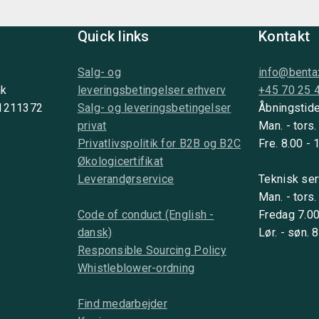
Quick links
Kontakt
Salg- og
info@benta
nk
leveringsbetingelser erhverv
+45 70 25 
 1211372
Salg- og leveringsbetingelser
Åbningstide
privat
Man. - tors.
Privatlivspolitik for B2B og B2C
Fre. 8.00 - 
Økologicertifikat
Leverandørservice
Teknisk ser
Man. - tors.
Code of conduct (English -
Fredag 7.00
dansk)
Lør. - søn. 
Responsible Sourcing Policy
Whistleblower-ordning
Find medarbejder