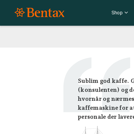
expand_more
Shop
Sublim god kaffe. G
(konsulenten) og d
hvornår og nærmest
kaffemaskine for at
personale der laver