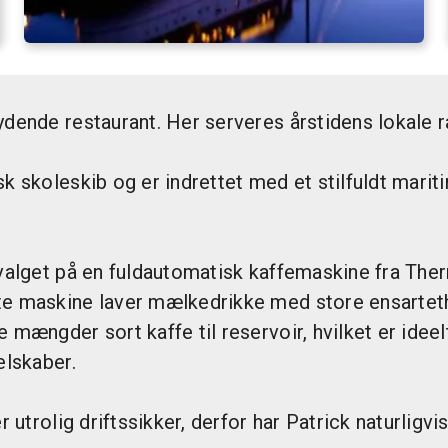
ydende restaurant. Her serveres årstidens lokale
k skoleskib og er indrettet med et stilfuldt marit
 valget på en fuldautomatisk kaffemaskine fra The
ite maskine laver mælkedrikke med store ensarte
mængder sort kaffe til reservoir, hvilket er ideel
elskaber.
r utrolig driftssikker, derfor har Patrick naturligv