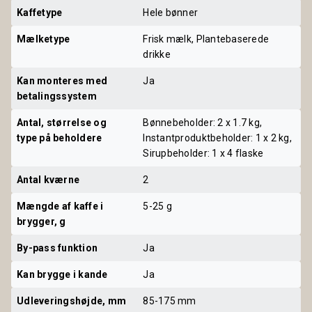
Kaffetype
Hele bønner
Mælketype
Frisk mælk, Plantebaserede
drikke
Kan monteres med 
Ja
betalingssystem
Antal, størrelse og 
Bønnebeholder: 2 x 1.7 kg,
type på beholdere
Instantproduktbeholder: 1 x 2 kg,
Sirupbeholder: 1 x 4 flaske
Antal kværne
2
Mængde af kaffe i 
5-25 g
brygger, g
By-pass funktion
Ja
Kan brygge i kande
Ja
Udleveringshøjde, mm
85-175 mm