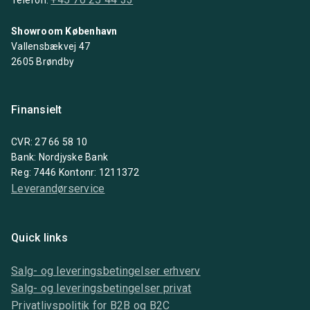
Showroom København
Vallensbækvej 47
2605 Brøndby
Finansielt
CVR: 27 66 58 10
Bank: Nordjyske Bank
Reg: 7446 Kontonr: 1211372
Leverandørservice
Quick links
Salg- og leveringsbetingelser erhverv
Salg- og leveringsbetingelser privat
Privatlivspolitik for B2B og B2C