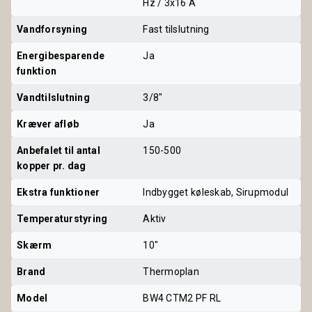
Hz / 3x16 A
Vandforsyning
Fast tilslutning
Energibesparende 
Ja
funktion
Vandtilslutning
3/8"
Kræver afløb
Ja
Anbefalet til antal 
150-500
kopper pr. dag
Ekstra funktioner
Indbygget køleskab, Sirupmodul
Temperaturstyring
Aktiv
Skærm
10"
Brand
Thermoplan
Model
BW4 CTM2 PF RL