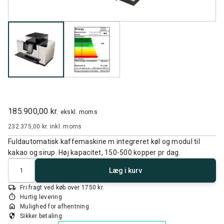
185.900,00 kr.
ekskl. moms
232.375,00 kr.
inkl. moms
Fuldautomatisk kaffemaskine m integreret køl og modul til
kakao og sirup. Høj kapacitet, 150-500 kopper pr dag.
Antal
Læg i kurv
local_shipping
Fri fragt ved køb over 1750 kr.
timer
Hurtig levering
home
Mulighed for afhentning
security
Sikker betaling