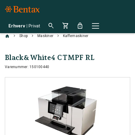
search
shopping_cart
lock
Erhverv
|
Privat
chevron_right
chevron_right
chevron_right
Shop
Maskiner
Kaffemaskiner
Black&White4 CTMPF RL
Varenummer: 150100440