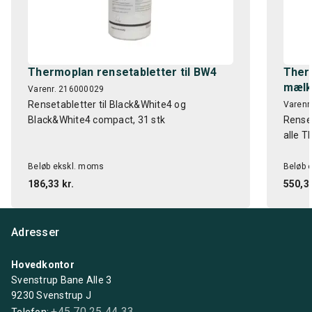
Thermoplan rensetabletter til BW4
Therm
mælk
Varenr. 216000029
Rensetabletter til Black&White4 og
Varenr
Black&White4 compact, 31 stk
Renset
alle 
Beløb ekskl. moms
Beløb 
186,33 kr.
550,32
Adresser
Hovedkontor
Svenstrup Bane Alle 3
9230 Svenstrup J
+45 70 25 44 33
Telefon: