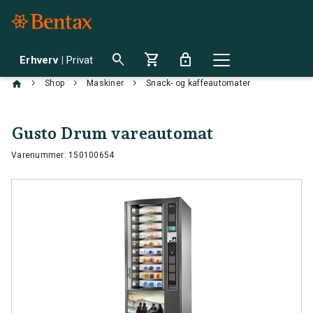
search
shopping_cart
lock
Erhverv
|
Privat
chevron_right
chevron_right
chevron_right
Shop
Maskiner
Snack- og kaffeautomater
Gusto Drum vareautomat
Varenummer: 150100654