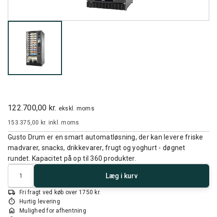
122.700,00 kr.
ekskl. moms
153.375,00 kr.
inkl. moms
Gusto Drum er en smart automatløsning, der kan levere friske
madvarer, snacks, drikkevarer, frugt og yoghurt - døgnet
rundet. Kapacitet på op til 360 produkter.
Antal
Læg i kurv
local_shipping
Fri fragt ved køb over 1750 kr.
timer
Hurtig levering
home
Mulighed for afhentning