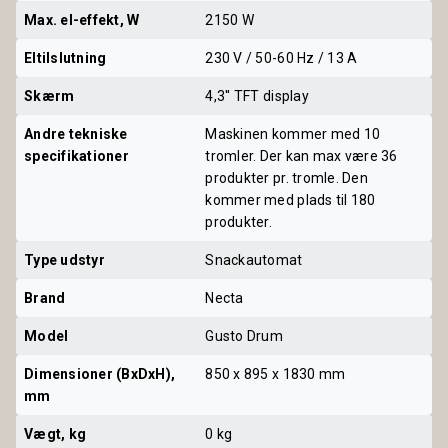
Max. el-effekt, W
2150 W
Eltilslutning
230 V / 50-60 Hz / 13 A
Skærm
4,3'' TFT display
Andre tekniske 
Maskinen kommer med 10
specifikationer
tromler. Der kan max være 36
produkter pr. tromle. Den
kommer med plads til 180
produkter.
Type udstyr
Snackautomat
Brand
Necta
Model
Gusto Drum
Dimensioner (BxDxH), 
850 x 895 x 1830 mm
mm
Vægt, kg
0 kg