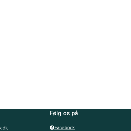
Følg os på
Facebook
x.dk