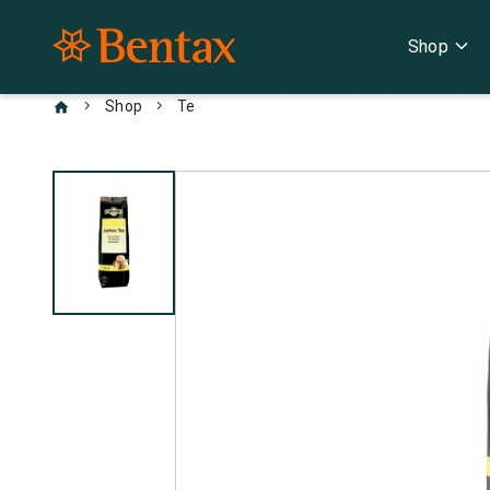
expand_more
Shop
chevron_right
chevron_right
Shop
Te