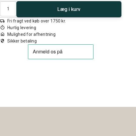
Antal
Læg i kurv
local_shipping
Fri fragt ved køb over 1750 kr.
timer
Hurtig levering
home
Mulighed for afhentning
security
Sikker betaling