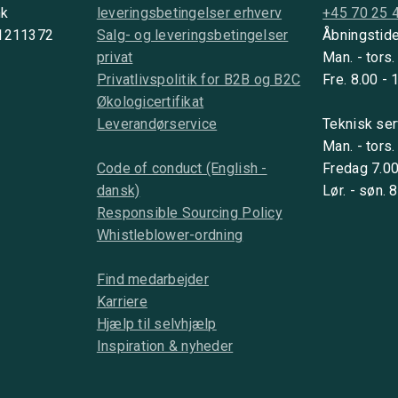
nk
leveringsbetingelser erhverv
+45 70 25 
 1211372
Salg- og leveringsbetingelser
Åbningstide
privat
Man. - tors.
Privatlivspolitik for B2B og B2C
Fre. 8.00 - 
Økologicertifikat
Leverandørservice
Teknisk ser
Man. - tors.
Code of conduct (English -
Fredag 7.00
dansk)
Lør. - søn. 
Responsible Sourcing Policy
Whistleblower-ordning
Find medarbejder
Karriere
Hjælp til selvhjælp
Inspiration & nyheder