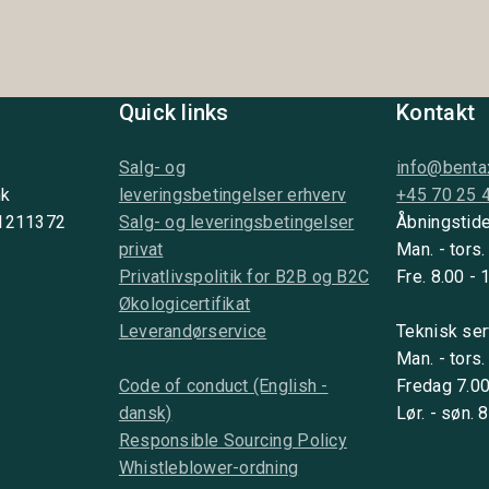
Quick links
Kontakt
Salg- og
info@benta
nk
leveringsbetingelser erhverv
+45 70 25 
 1211372
Salg- og leveringsbetingelser
Åbningstide
privat
Man. - tors.
Privatlivspolitik for B2B og B2C
Fre. 8.00 - 
Økologicertifikat
Leverandørservice
Teknisk ser
Man. - tors.
Code of conduct (English -
Fredag 7.00
dansk)
Lør. - søn. 
Responsible Sourcing Policy
Whistleblower-ordning