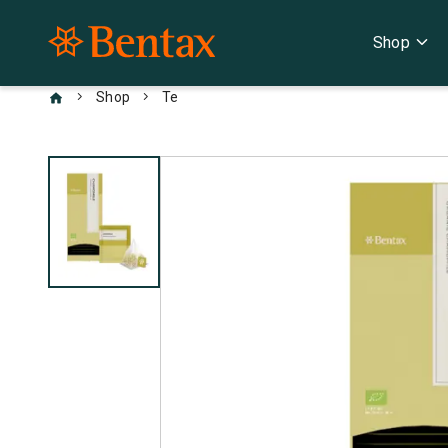
expand_more
Shop
chevron_right
chevron_right
Shop
Te