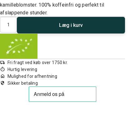
kamilleblomster. 100% koffeinfri og perfekt til
afslappende stunder.
Antal
Læg i kurv
local_shipping
Fri fragt ved køb over 1750 kr.
timer
Hurtig levering
home
Mulighed for afhentning
security
Sikker betaling