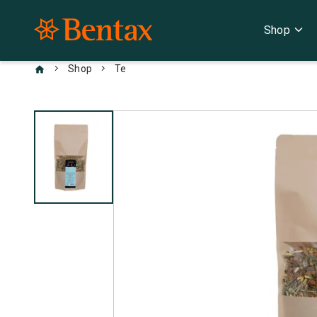
expand_more
Shop
chevron_right
chevron_right
Shop
Te