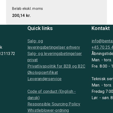
Beløb ekskl. moms
200,14 kr.
Quick links
Kontakt
Salg- og
info@benta
nk
leveringsbetingelser erhverv
+45 70 25 
 1211372
Salg- og leveringsbetingelser
Åbningstide
privat
Man. - tors.
Privatlivspolitik for B2B og B2C
Fre. 8.00 - 
Økologicertifikat
Leverandørservice
Teknisk ser
Man. - tors.
Code of conduct (English -
Fredag 7.00
dansk)
Lør. - søn. 
Responsible Sourcing Policy
Whistleblower-ordning