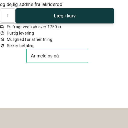
og dejlig sødme fra lakridsrod
Antal
Læg i kurv
local_shipping
Fri fragt ved køb over 1750 kr.
timer
Hurtig levering
home
Mulighed for afhentning
security
Sikker betaling