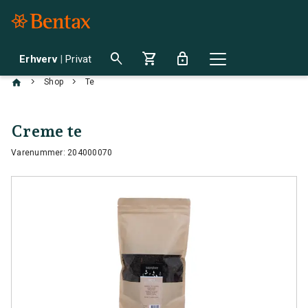
search
shopping_cart
lock
Erhverv
|
Privat
chevron_right
chevron_right
Shop
Te
Creme te
Varenummer: 204000070