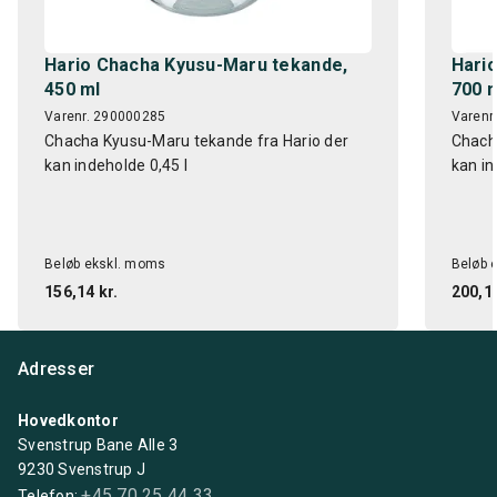
Hario Chacha Kyusu-Maru tekande,
Hari
450 ml
700 
Varenr. 290000285
Varenr
Chacha Kyusu-Maru tekande fra Hario der
Chach
kan indeholde 0,45 l
kan in
Beløb ekskl. moms
Beløb 
156,14 kr.
200,14
Adresser
Hovedkontor
Svenstrup Bane Alle 3
9230 Svenstrup J
+45 70 25 44 33
Telefon: