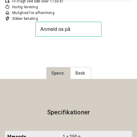
local_shipping
Fri fragt ved køb over 1750 kr.
timer
Hurtig levering
home
Mulighed for afhentning
security
Sikker betaling
Specs.
Besk.
Specifikationer
Mængde
1 x 250 g