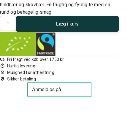
hindbær og skovbær. En frugtig og fyldig te med en
rund og behagelig smag.
Antal
Læg i kurv
local_shipping
Fri fragt ved køb over 1750 kr.
timer
Hurtig levering
home
Mulighed for afhentning
security
Sikker betaling