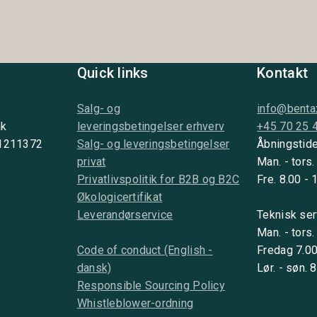
Quick links
Kontakt
Salg- og
info@benta
nk
leveringsbetingelser erhverv
+45 70 25 
 1211372
Salg- og leveringsbetingelser
Åbningstide
privat
Man. - tors.
Privatlivspolitik for B2B og B2C
Fre. 8.00 - 
Økologicertifikat
Leverandørservice
Teknisk ser
Man. - tors.
Code of conduct (English -
Fredag 7.00
dansk)
Lør. - søn. 
Responsible Sourcing Policy
Whistleblower-ordning