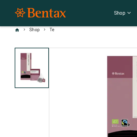
expand_more
Shop
chevron_right
chevron_right
Shop
Te