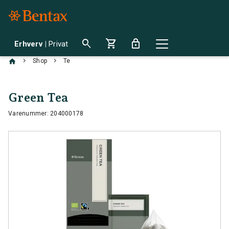
search
shopping_cart
lock
Erhverv
|
Privat
chevron_right
chevron_right
Shop
Te
Green Tea
Varenummer: 204000178