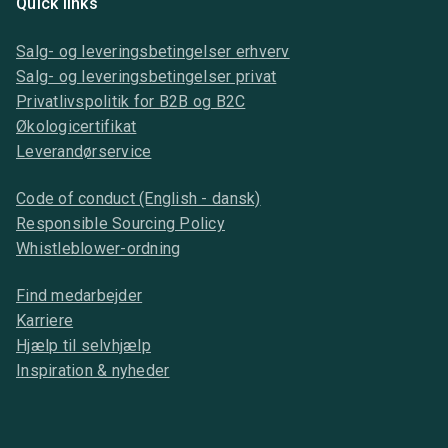
Quick links
Salg- og leveringsbetingelser erhverv
Salg- og leveringsbetingelser privat
Privatlivspolitik for B2B og B2C
Økologicertifikat
Leverandørservice
Code of conduct (English - dansk)
Responsible Sourcing Policy
Whistleblower-ordning
Find medarbejder
Karriere
Hjælp til selvhjælp
Inspiration & nyheder