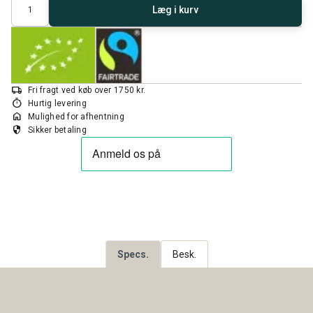
Antal
Læg i kurv
local_shipping
Fri fragt ved køb over 1750 kr.
timer
Hurtig levering
home
Mulighed for afhentning
security
Sikker betaling
Specs.
Besk.