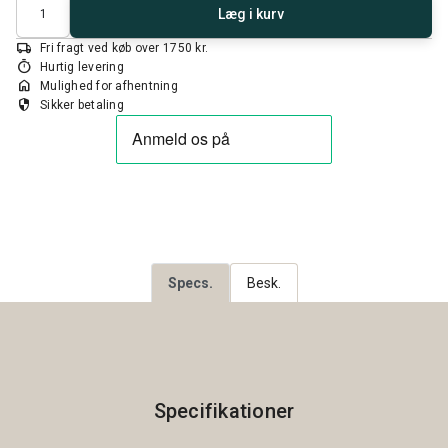
Antal
Læg i kurv
local_shipping
Fri fragt ved køb over 1750 kr.
timer
Hurtig levering
home
Mulighed for afhentning
security
Sikker betaling
Specs.
Besk.
Specifikationer