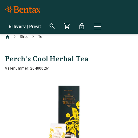
search
shopping_cart
lock
Erhverv
|
Privat
chevron_right
chevron_right
Shop
Te
Perch's Cool Herbal Tea
Varenummer: 204000261