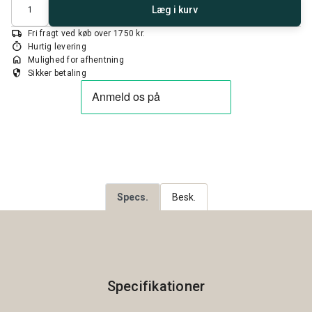
Antal
Læg i kurv
local_shipping
Fri fragt ved køb over 1750 kr.
timer
Hurtig levering
home
Mulighed for afhentning
security
Sikker betaling
Specs.
Besk.
Specifikationer