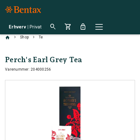
search
shopping_cart
lock
Erhverv
|
Privat
chevron_right
chevron_right
Shop
Te
Perch's Earl Grey Tea
Varenummer: 204000256