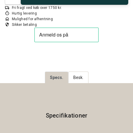
local_shipping
Fri fragt ved køb over 1750 kr.
timer
Hurtig levering
home
Mulighed for afhentning
security
Sikker betaling
Specs.
Besk.
Specifikationer