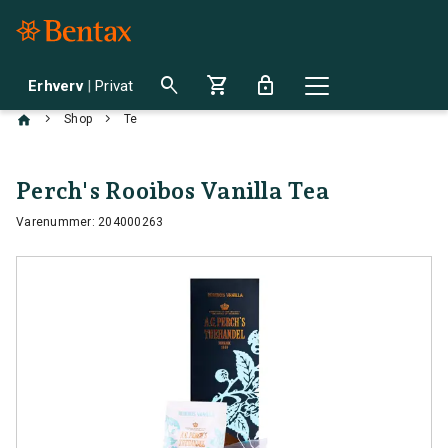
search
shopping_cart
lock
Erhverv
|
Privat
chevron_right
chevron_right
Shop
Te
Perch's Rooibos Vanilla Tea
Varenummer: 204000263