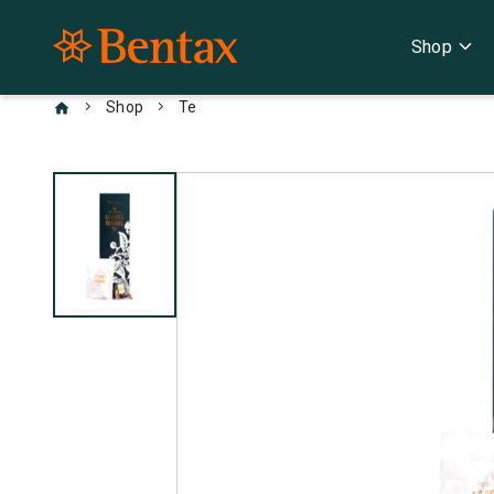
expand_more
Shop
chevron_right
chevron_right
Shop
Te