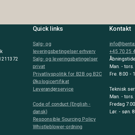
Quick links
Kontakt
Salg- og
info@benta
nk
leveringsbetingelser erhverv
+45 70 25 
 1211372
Salg- og leveringsbetingelser
Åbningstide
privat
Man. - tors.
Privatlivspolitik for B2B og B2C
Fre. 8.00 - 
Økologicertifikat
Leverandørservice
Teknisk ser
Man. - tors.
Code of conduct (English -
Fredag 7.00
dansk)
Lør. - søn. 
Responsible Sourcing Policy
Whistleblower-ordning