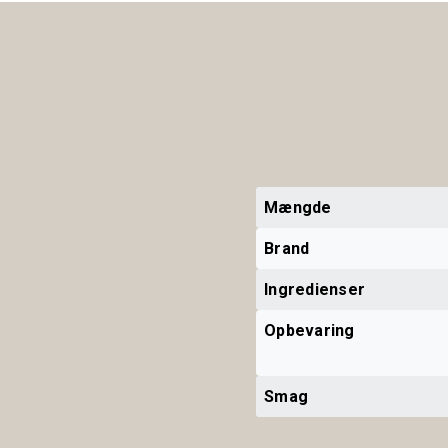
Mængde
Brand
Ingredienser
Opbevaring
Smag