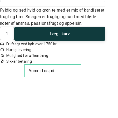
Fyldig og sød hvid og grøn te med et mix af kandiseret
frugt og bær. Smagen er frugtig og rund med bløde
noter af ananas, passionsfrugt og appelsin.
Antal
Læg i kurv
local_shipping
Fri fragt ved køb over 1750 kr.
timer
Hurtig levering
home
Mulighed for afhentning
security
Sikker betaling