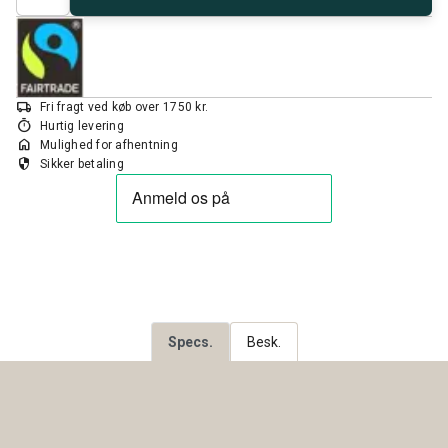
local_shipping
Fri fragt ved køb over 1750 kr.
timer
Hurtig levering
home
Mulighed for afhentning
security
Sikker betaling
Specs.
Besk.