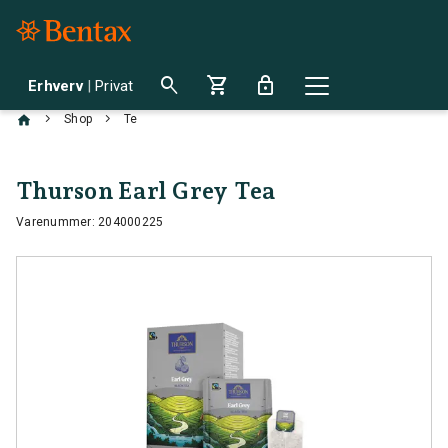
search
shopping_cart
lock
Erhverv
|
Privat
chevron_right
chevron_right
Shop
Te
Thurson Earl Grey Tea
Varenummer: 204000225