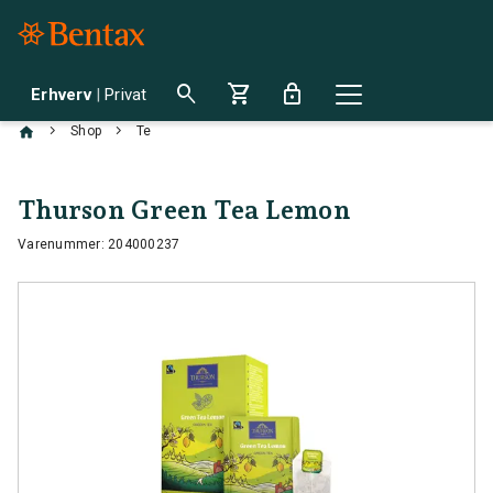
search
shopping_cart
lock
Erhverv
|
Privat
chevron_right
chevron_right
Shop
Te
Thurson Green Tea Lemon
Varenummer: 204000237