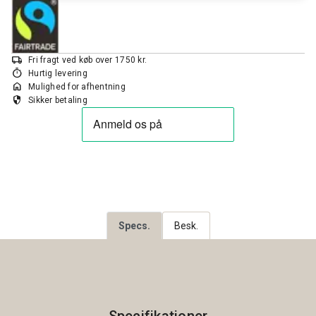
local_shipping
Fri fragt ved køb over 1750 kr.
timer
Hurtig levering
home
Mulighed for afhentning
security
Sikker betaling
Specs.
Besk.
Specifikationer