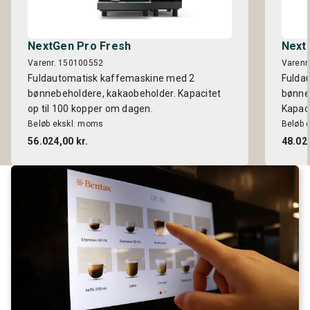
NextGen Pro Fresh
Next
Varenr. 150100552
Varenr
Fuldautomatisk kaffemaskine med 2
Fulda
bønnebeholdere, kakaobeholder. Kapacitet
bønneb
op til 100 kopper om dagen.
Kapaci
Beløb ekskl. moms
Beløb 
56.024,00 kr.
48.024