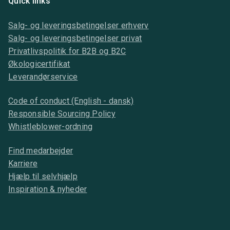
Quick links
Salg- og leveringsbetingelser erhverv
Salg- og leveringsbetingelser privat
Privatlivspolitik for B2B og B2C
Økologicertifikat
Leverandørservice
Code of conduct (English - dansk)
Responsible Sourcing Policy
Whistleblower-ordning
Find medarbejder
Karriere
Hjælp til selvhjælp
Inspiration & nyheder