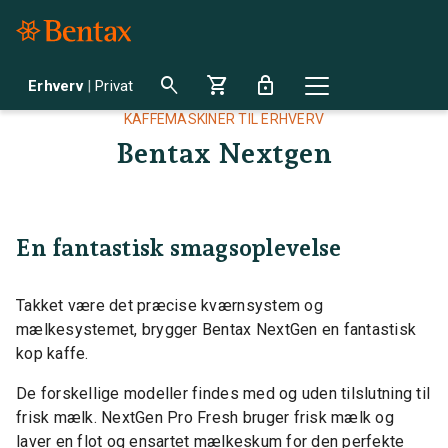
search
shopping_cart
lock
Erhverv
|
Privat
KAFFEMASKINER TIL ERHVERV
Bentax Nextgen
En fantastisk smagsoplevelse
Takket være det præcise kværnsystem og
mælkesystemet, brygger Bentax NextGen en fantastisk
kop kaffe.
De forskellige modeller findes med og uden tilslutning til
frisk mælk. NextGen Pro Fresh bruger frisk mælk og
laver en flot og ensartet mælkeskum for den perfekte