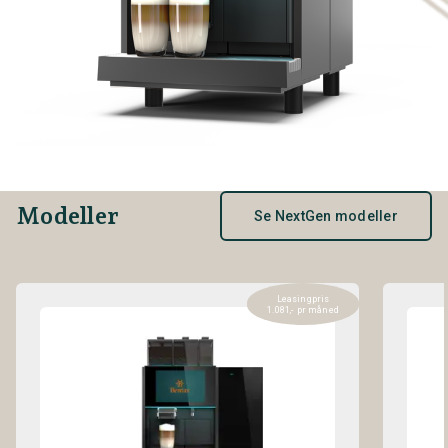
Modeller
Se NextGen modeller
Leasingpris
1.081,- pr måned