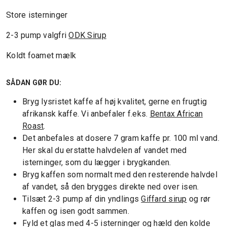
Store isterninger
2-3 pump valgfri
ODK Sirup
Koldt foamet mælk
SÅDAN GØR DU:
Bryg lysristet kaffe af høj kvalitet, gerne en frugtig
afrikansk kaffe. Vi anbefaler f.eks.
Bentax African
Roast
.
Det anbefales at dosere 7 gram kaffe pr. 100 ml vand.
Her skal du erstatte halvdelen af vandet med
isterninger, som du lægger i brygkanden.
Bryg kaffen som normalt med den resterende halvdel
af vandet, så den brygges direkte ned over isen.
Tilsæt 2-3 pump af din yndlings
Giffard sirup
og rør
kaffen og isen godt sammen.
Fyld et glas med 4-5 isterninger og hæld den kolde