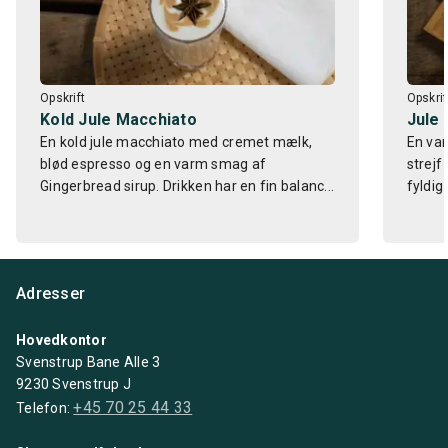
Opskrift
Opskrif
Kold Jule Macchiato
Jule
En kold jule macchiato med cremet mælk,
En va
blød espresso og en varm smag af
strejf
Gingerbread sirup. Drikken har en fin balanc...
fyldig
Adresser
Hovedkontor
Svenstrup Bane Alle 3
9230 Svenstrup J
+45 70 25 44 33
Telefon: