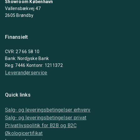
Showroom København
Vallensbækvej 47
2605 Brøndby
Finansielt
CVR: 27 66 58 10
Bank: Nordjyske Bank
Reg: 7446 Kontonr: 1211372
Leverandørservice
Quick links
Salg- og leveringsbetingelser erhverv
Salg- og leveringsbetingelser privat
Privatlivspolitik for B2B og B2C
Økologicertifikat