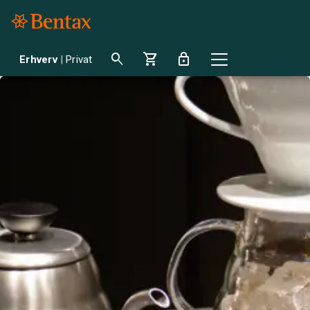
search
shopping_cart
lock
Erhverv
|
Privat