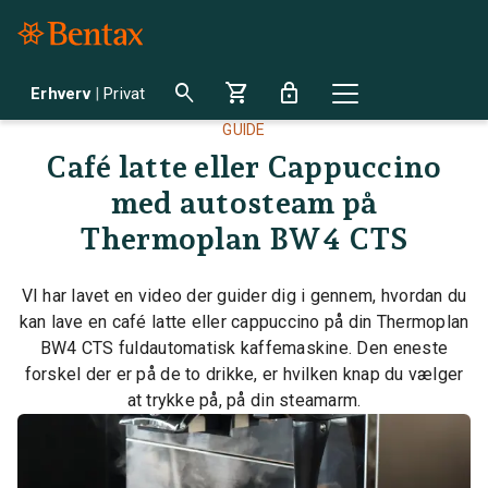
search
shopping_cart
lock
Erhverv
|
Privat
GUIDE
Café latte eller Cappuccino
med autosteam på
Thermoplan BW4 CTS
VI har lavet en video der guider dig i gennem, hvordan du
kan lave en café latte eller cappuccino på din Thermoplan
BW4 CTS fuldautomatisk kaffemaskine. Den eneste
forskel der er på de to drikke, er hvilken knap du vælger
at trykke på, på din steamarm.