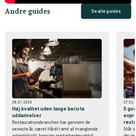
Andre guides
Se alle guides
08.07.2024
27.02.
Høj kvalitet uden lange barista
5 god
uddannelser
espre
resta
Restaurationsbranchen har gennem de
seneste år, været hårdt ramt af manglende
Står d
arbejdskraft, hyppige medarbejderudskif...
din re