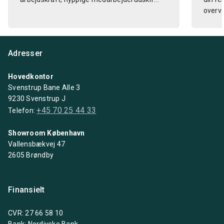
overvæ
Adresser
Hovedkontor
Svenstrup Bane Alle 3
9230 Svenstrup J
+45 70 25 44 33
Telefon:
Showroom København
Vallensbækvej 47
2605 Brøndby
Finansielt
CVR: 27 66 58 10