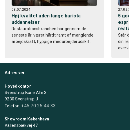
08.07.2024
27.02.
Høj kvalitet uden lange barista
5 god
uddannelser
espre
resta
Restaurationsbranchen har gennem de
seneste år, været hårdt ramt af manglende
Står d
arbejdskraft, hyppige medarbejderudskif...
din re
overvæ
Adresser
Hovedkontor
Svenstrup Bane Alle 3
9230 Svenstrup J
+45 70 25 44 33
Telefon:
Showroom København
Vallensbækvej 47