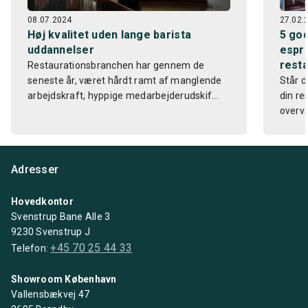
08.07.2024
27.02.
Høj kvalitet uden lange barista
5 god
uddannelser
espre
resta
Restaurationsbranchen har gennem de
seneste år, været hårdt ramt af manglende
Står d
arbejdskraft, hyppige medarbejderudskif...
din re
overvæ
Adresser
Hovedkontor
Svenstrup Bane Alle 3
9230 Svenstrup J
+45 70 25 44 33
Telefon:
Showroom København
Vallensbækvej 47