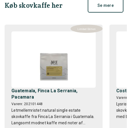
Køb skovkaffe her
Se mere
Limited Edition
Guatemala, Finca La Serrania,
Costa
Pacamara
Varenr
Lysris
Varenr. 202101448
Letmellemristet natural single estate
skovka
skovkaffe fra Finca La Serrania i Guatemala.
med ba
Langsomt modnet kaffe med noter af...