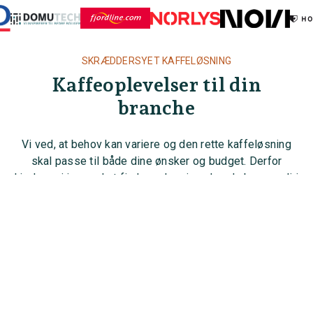
SKRÆDDERSYET KAFFELØSNING
Kaffeoplevelser til din
branche
Vi ved, at behov kan variere og den rette kaffeløsning
arrow_upward_alt
skal passe til både dine ønsker og budget. Derfor
hjælper vi jer med at finde en løsning, der skaber værdi i
jeres hverdag.