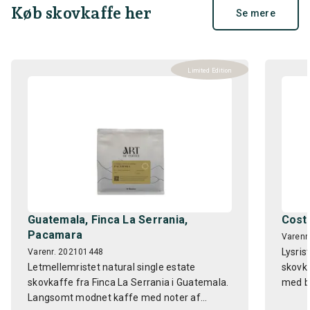
Køb skovkaffe her
Se mere
Limited Edition
Guatemala, Finca La Serrania,
Costa
Pacamara
Varenr
Lysris
Varenr. 202101448
Letmellemristet natural single estate
skovka
skovkaffe fra Finca La Serrania i Guatemala.
med ba
Langsomt modnet kaffe med noter af...