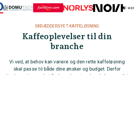
SKRÆDDERSYET KAFFELØSNING
Kaffeoplevelser til din
branche
Vi ved, at behov kan variere og den rette kaffeløsning
arrow_upward_alt
skal passe til både dine ønsker og budget. Derfor
hjælper vi jer med at finde en løsning, der skaber værdi i
jeres hverdag.