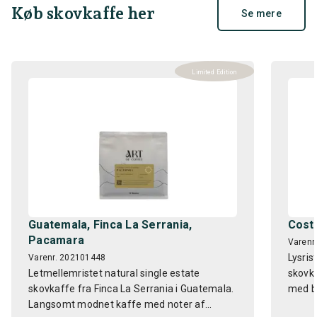
Køb skovkaffe her
Se mere
Limited Edition
Guatemala, Finca La Serrania,
Costa
Pacamara
Varenr
Lysris
Varenr. 202101448
Letmellemristet natural single estate
skovka
skovkaffe fra Finca La Serrania i Guatemala.
med ba
Langsomt modnet kaffe med noter af...