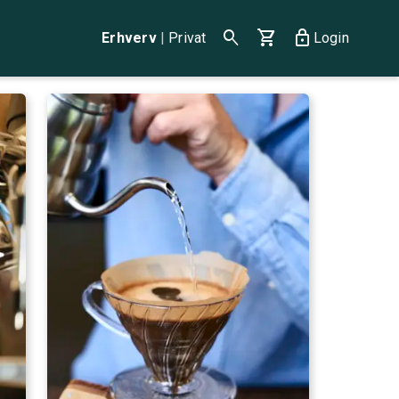
search
shopping_cart
lock
Erhverv
|
Privat
Login