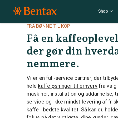
expand_more
Shop
FRA BØNNE TIL KOP
Få en kaffeopleve
der gør din hverd
nemmere.
Vi er en full-service partner, der tilbyd
hele
kaffeløsninger til erhverv
fra valg 
maskiner, installation og uddannelse, ti
service og ikke mindst levering af frisk
kaffe i bedste kvalitet. Så kan du hold
fokus på det vigtigste, dine kunder, g