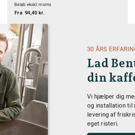
Beløb ekskl. moms
Fra
94,40 kr.
30 ÅRS ERFARI
Lad Bent
din kaff
Vi hjælper dig med
og installation ti
levering af friskri
eget risteri.