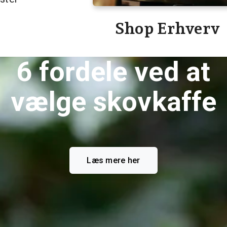
Shop Erhverv
6 fordele ved at
vælge skovkaffe
Læs mere her