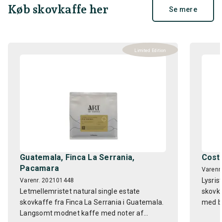
Køb skovkaffe her
Se mere
Limited Edition
Guatemala, Finca La Serrania,
Costa
Pacamara
Varenr
Lysris
Varenr. 202101448
Letmellemristet natural single estate
skovka
skovkaffe fra Finca La Serrania i Guatemala.
med ba
Langsomt modnet kaffe med noter af...