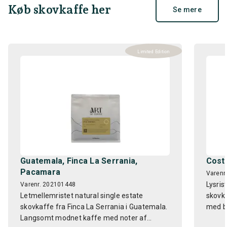
Køb skovkaffe her
Se mere
Limited Edition
Guatemala, Finca La Serrania,
Costa
Pacamara
Varenr
Lysris
Varenr. 202101448
Letmellemristet natural single estate
skovka
skovkaffe fra Finca La Serrania i Guatemala.
med ba
Langsomt modnet kaffe med noter af...